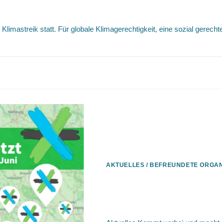
er Klimastreik
limastreik statt. Für globale Klimagerechtigkeit, eine sozial gerech
TER
AKTUELLES
/
BEFREUNDETE ORGAN
06.06.2021 / Wir sind
Aktionstag zur Mobil