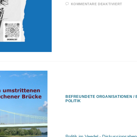
FÜR
KOMMENTARE DEAKTIVIERT
28.4.2
/
WALDS
IM
GREM
WÄLD
BEFREUNDETE ORGANISATIONEN
/
POLITIK
14.3.2024 / Politik i
Engelshof
Politik im Veedel - Diskussionsab