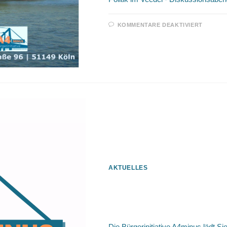
FÜR
KOMMENTARE DEAKTIVIERT
14.3.2
/
POLIT
IM
VEEDE
–
DISKU
IM
ENGE
AKTUELLES
13.06.2022 / Infovera
A4minus
Die Bürgerinitiative A4minus lädt Sie