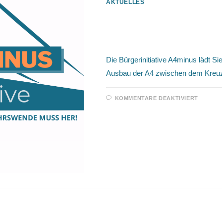
AKTUELLES
09.05.2022 / Infovera
A4minus
Die Bürgerinitiative A4minus lädt Si
Ausbau der A4 zwischen dem Kreuz
FÜR
KOMMENTARE DEAKTIVIERT
09.05.
/
INFOV
DER
BÜRGE
A4MIN