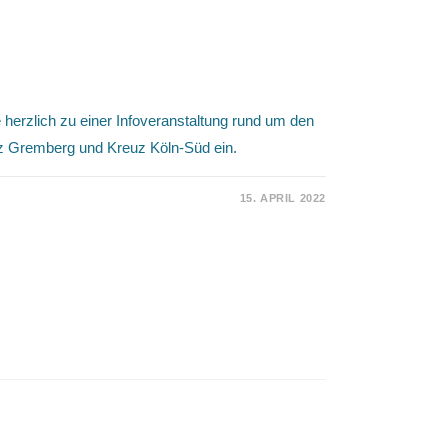
nstaltung der Bürgerinitiative
e herzlich zu einer Infoveranstaltung rund um den
 Gremberg und Kreuz Köln-Süd ein.
15. APRIL 2022
2022
ERANSTALTUNG
RINITIATIVE
US