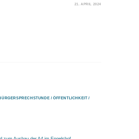
21. APRIL 2024
024
PAZIERGANG
BERGER
CHEN
BÜRGERSPRECHSTUNDE
/
ÖFFENTLICHKEIT
/
m Veedel – Diskussionsabend im
end zum Ausbau der A4 im Engelshof