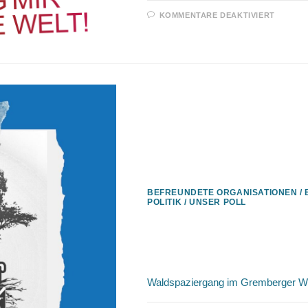
FÜR
KOMMENTARE DEAKTIVIERT
07.09.
/
KALKF
TRIFF
TAG
DES
GUTE
LEBEN
BEFREUNDETE ORGANISATIONEN
/
POLITIK
/
UNSER POLL
28.4.2024 / Waldspa
Wäldchen
Waldspaziergang im Gremberger W