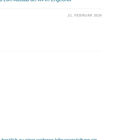
21. FEBRUAR 2024
024
IK
L
SSIONSABEND
LSHOF
nstaltung der Bürgerinitiative
 herzlich zu einer weiteren Infoveranstaltung ein.