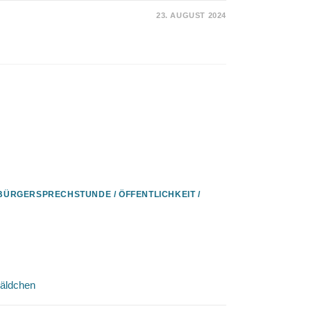
23. AUGUST 2024
2024
EST
T
N
S
BÜRGERSPRECHSTUNDE
/
ÖFFENTLICHKEIT
/
ziergang im Gremberger
äldchen