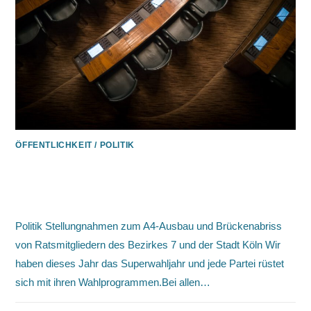
ÖFFENTLICHKEIT
/
POLITIK
Das sagt die Politik zum Bauprojekt!
– Die Stellungnahmen der Parteien
Politik Stellungnahmen zum A4-Ausbau und Brückenabriss
von Ratsmitgliedern des Bezirkes 7 und der Stadt Köln Wir
haben dieses Jahr das Superwahljahr und jede Partei rüstet
sich mit ihren Wahlprogrammen.Bei allen…