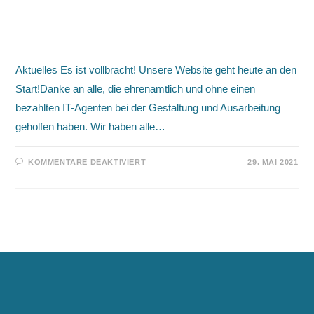
29.05.2021 / Unsere Website ist jetzt
live!
Aktuelles Es ist vollbracht! Unsere Website geht heute an den
Start!Danke an alle, die ehrenamtlich und ohne einen
bezahlten IT-Agenten bei der Gestaltung und Ausarbeitung
geholfen haben. Wir haben alle…
FÜR
KOMMENTARE DEAKTIVIERT
29. MAI 2021
29.05.2021
/
UNSERE
WEBSITE
IST
JETZT
LIVE!