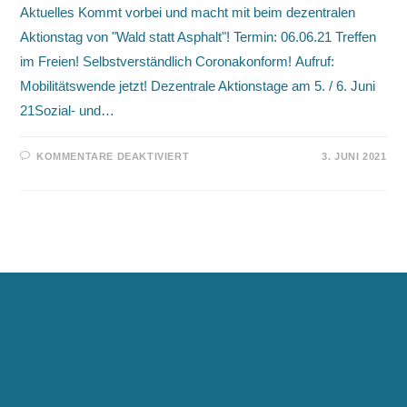
Aktuelles Kommt vorbei und macht mit beim dezentralen
Aktionstag von "Wald statt Asphalt"! Termin: 06.06.21 Treffen
im Freien! Selbstverständlich Coronakonform! Aufruf:
Mobilitätswende jetzt! Dezentrale Aktionstage am 5. / 6. Juni
21Sozial- und…
FÜR
KOMMENTARE DEAKTIVIERT
3. JUNI 2021
06.06.2021
/
WIR
SIND
DABEI!
–
BUNDESWEITER
AKTIONSTAG
ZUR
MOBILITÄTSWENDE