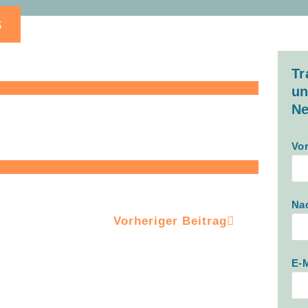
S
Tr
un
Ne
Vo
Na
Vorheriger Beitrag
E-M