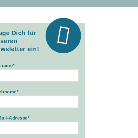
age Dich für
seren
wsletter ein!
rname*
chname*
ail-Adresse*